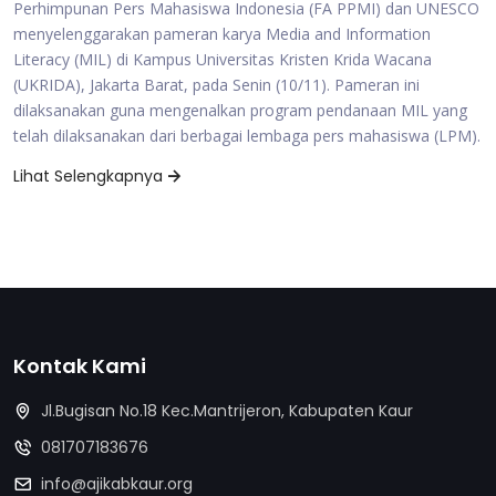
Perhimpunan Pers Mahasiswa Indonesia (FA PPMI) dan UNESCO
menyelenggarakan pameran karya Media and Information
Literacy (MIL) di Kampus Universitas Kristen Krida Wacana
(UKRIDA), Jakarta Barat, pada Senin (10/11). Pameran ini
dilaksanakan guna mengenalkan program pendanaan MIL yang
telah dilaksanakan dari berbagai lembaga pers mahasiswa (LPM).
Lihat Selengkapnya
Kontak Kami
Jl.Bugisan No.18 Kec.Mantrijeron, Kabupaten Kaur
081707183676
info@ajikabkaur.org