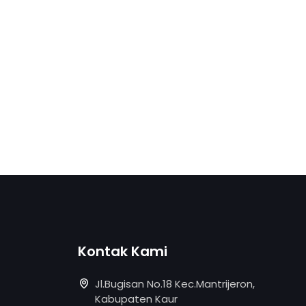
Kontak Kami
Jl.Bugisan No.18 Kec.Mantrijeron,
Kabupaten Kaur