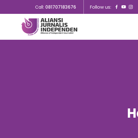
Follow us:
Call:
081707183676
H