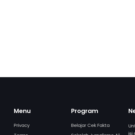
Menu
Program
N
Privacy
Belajar Cek Fakta
Un
isi